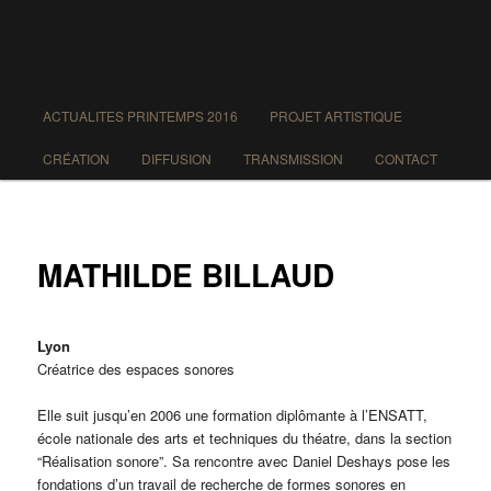
Main menu
ACTUALITES PRINTEMPS 2016
PROJET ARTISTIQUE
Skip to primary content
Skip to secondary content
CRÉATION
DIFFUSION
TRANSMISSION
CONTACT
MATHILDE BILLAUD
Lyon
Créatrice des espaces sonores
Elle suit jusqu’en 2006 une formation diplômante à l’ENSATT,
école nationale des arts et techniques du théatre, dans la section
“Réalisation sonore”. Sa rencontre avec Daniel Deshays pose les
fondations d’un travail de recherche de formes sonores en