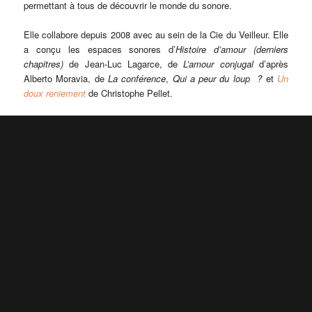
permettant à tous de découvrir le monde du sonore.
Elle collabore depuis 2008 avec au sein de la Cie du Veilleur. Elle
a conçu les espaces sonores d’
Histoire d’amour (derniers
chapitres)
de Jean-Luc Lagarce, de
L’amour conjugal
d’après
Alberto Moravia, de
La conférence
,
Qui a peur du loup ?
et
Un
doux reniement
de Christophe Pellet.